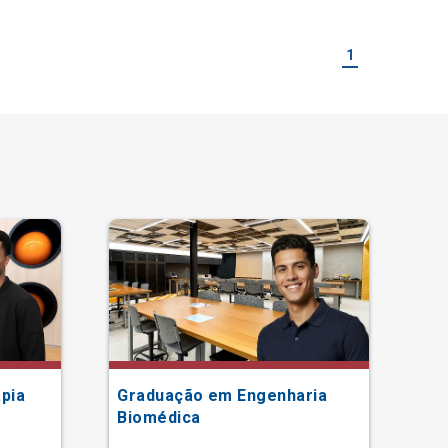
1
pia
Graduação em Engenharia
Gr
Biomédica