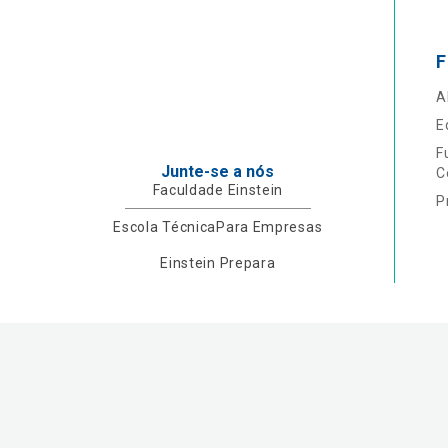
F
A
E
F
Junte-se a nós
C
Faculdade Einstein
P
Escola Técnica
Para Empresas
Einstein Prepara