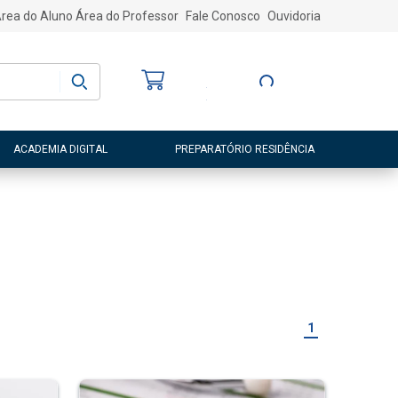
rea do Aluno
Área do Professor
Fale Conosco
Ouvidoria
Bem-vindo
(a)
Entre ou Cadastre-
se
ACADEMIA DIGITAL
PREPARATÓRIO RESIDÊNCIA
1