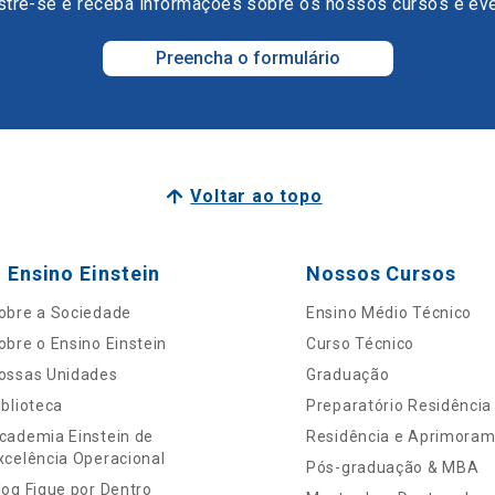
tre-se e receba informações sobre os nossos cursos e ev
Preencha o formulário
Voltar ao topo
 Ensino Einstein
Nossos Cursos
obre a Sociedade
Ensino Médio Técnico
obre o Ensino Einstein
Curso Técnico
ossas Unidades
Graduação
iblioteca
Preparatório Residência
cademia Einstein de
Residência e Aprimora
xcelência Operacional
Pós-graduação & MBA
log Fique por Dentro