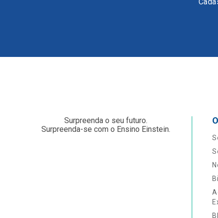
Cadas
O
Surpreenda o seu futuro.
Surpreenda-se com o Ensino Einstein.
S
S
N
B
A
E
B