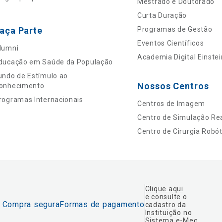
Mestrado e Doutorado
Curta Duração
aça Parte
Programas de Gestão
Eventos Científicos
lumni
Academia Digital Einstei
ducação em Saúde da População
undo de Estímulo ao
Nossos Centros
onhecimento
rogramas Internacionais
Centros de Imagem
Centro de Simulação Rea
Centro de Cirurgia Robót
Clique aqui
e consulte o
Compra segura
Formas de pagamento
cadastro da
Instituição no
Sistema e-Mec