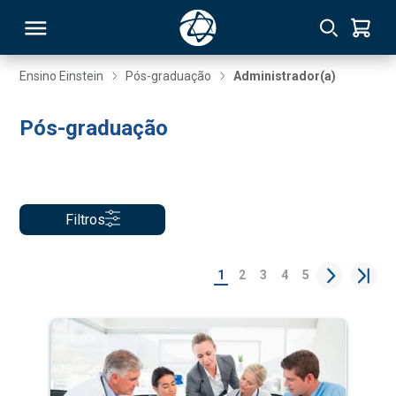
Ensino Einstein
Pós-graduação
Administrador(a)
RSO
Pós-graduação
TIVAS
S
IN
Filtros
ONAL
1
2
3
4
5
 MBA
NTRO