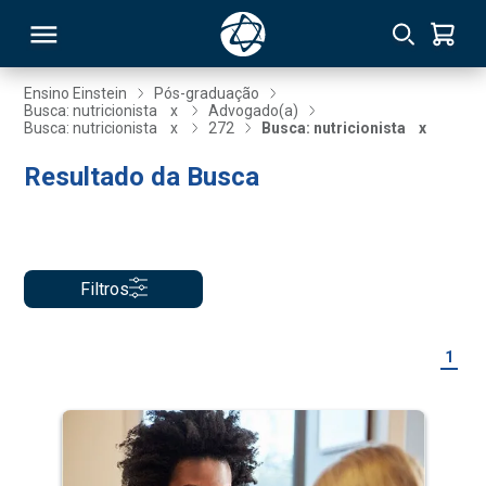
Ensino Einstein
Pós-graduação
Busca: nutricionista
x
Advogado(a)
Busca: nutricionista
x
272
Busca: nutricionista
x
RSO
Resultado da Busca
TIVAS
S
IN
Filtros
ONAL
1
 MBA
NTRO