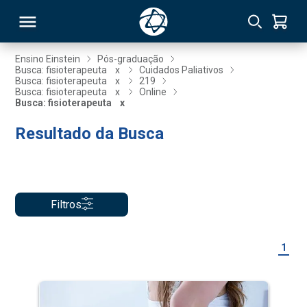
Ensino Einstein
Pós-graduação
Busca: fisioterapeuta
x
Cuidados Paliativos
Busca: fisioterapeuta
x
219
RSO
Busca: fisioterapeuta
x
Online
Busca: fisioterapeuta
x
Resultado da Busca
TIVAS
S
IN
ONAL
Filtros
 MBA
1
NTRO