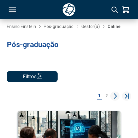
Ensino Einstein
Pós-graduação
Gestor(a)
Online
RSO
Pós-graduação
TIVAS
S
IN
Filtros
ONAL
1
2
 MBA
NTRO