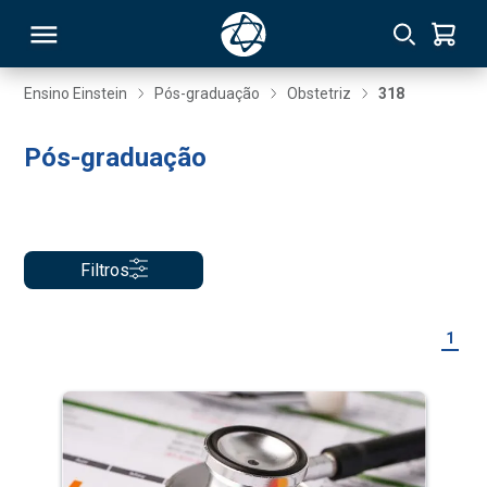
Ensino Einstein
Pós-graduação
Obstetriz
318
RSO
Pós-graduação
TIVAS
S
IN
Filtros
ONAL
1
 MBA
NTRO