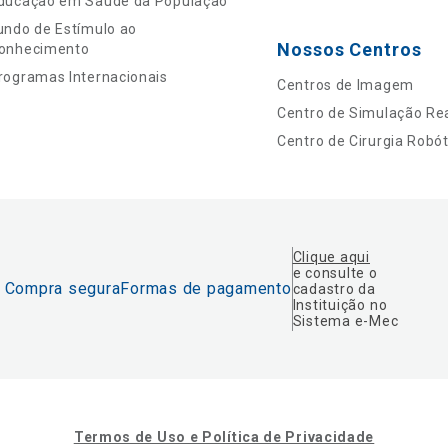
ducação em Saúde da População
undo de Estímulo ao
Nossos Centros
onhecimento
rogramas Internacionais
Centros de Imagem
Centro de Simulação Rea
Centro de Cirurgia Robót
Clique aqui
e consulte o
Compra segura
Formas de pagamento
cadastro da
Instituição no
Sistema e-Mec
Termos de Uso e Política de Privacidade