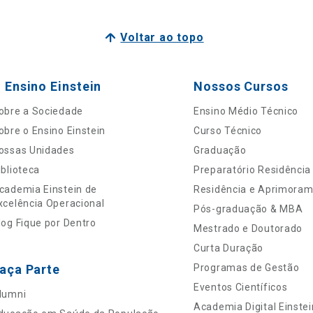
Voltar ao topo
 Ensino Einstein
Nossos Cursos
obre a Sociedade
Ensino Médio Técnico
obre o Ensino Einstein
Curso Técnico
ossas Unidades
Graduação
iblioteca
Preparatório Residência
cademia Einstein de
Residência e Aprimora
xcelência Operacional
Pós-graduação & MBA
log Fique por Dentro
Mestrado e Doutorado
Curta Duração
aça Parte
Programas de Gestão
Eventos Científicos
lumni
Academia Digital Einstei