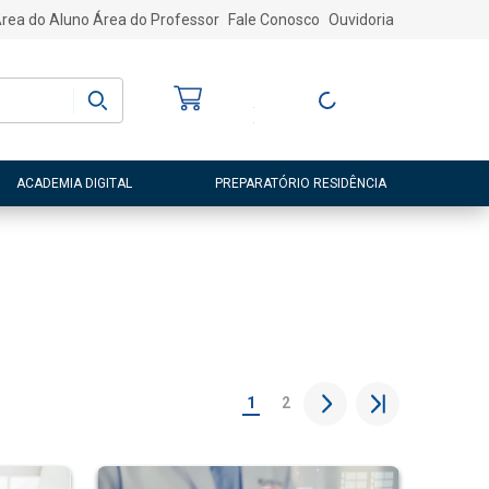
rea do Aluno
Área do Professor
Fale Conosco
Ouvidoria
Bem-vindo
(a)
Entre ou Cadastre-
se
ACADEMIA DIGITAL
PREPARATÓRIO RESIDÊNCIA
1
2