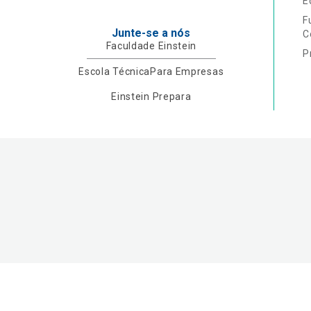
E
F
Junte-se a nós
C
Faculdade Einstein
P
Escola Técnica
Para Empresas
Einstein Prepara