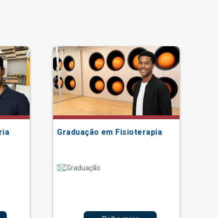
ria
Graduação em Fisioterapia
Gr
Graduação