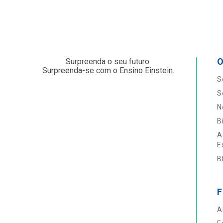
O
Surpreenda o seu futuro.
Surpreenda-se com o Ensino Einstein.
S
S
N
B
A
E
B
F
A