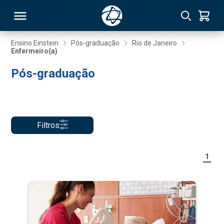
Ensino Einstein
Pós-graduação
Rio de Janeiro
Enfermeiro(a)
RSO
Pós-graduação
TIVAS
S
IN
Filtros
ONAL
1
 MBA
NTRO