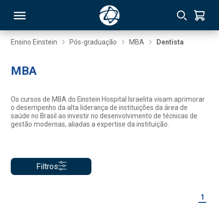
Ensino Einstein
Pós-graduação
MBA
Dentista
RSO
MBA
TIVAS
Os cursos de MBA do Einstein Hospital Israelita visam aprimorar
o desempenho da alta liderança de instituições da área de
S
IN
saúde no Brasil ao investir no desenvolvimento de técnicas de
gestão modernas, aliadas a expertise da instituição.
ONAL
Filtros
 MBA
1
NTRO