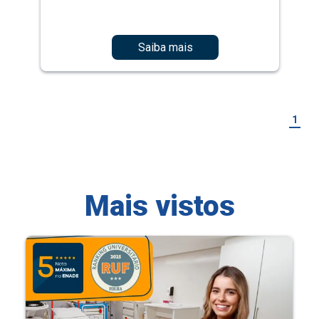
Saiba mais
1
Mais vistos