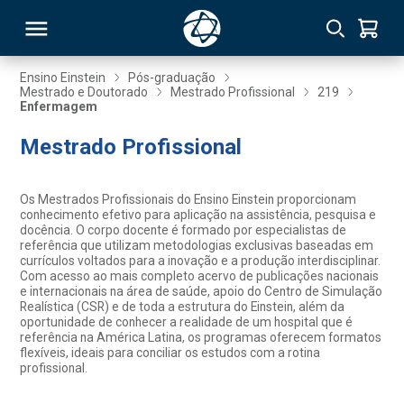
Ensino Einstein
Pós-graduação
Mestrado e Doutorado
Mestrado Profissional
219
Enfermagem
RSO
Mestrado Profissional
TIVAS
Os Mestrados Profissionais do Ensino Einstein proporcionam
S
IN
conhecimento efetivo para aplicação na assistência, pesquisa e
docência. O corpo docente é formado por especialistas de
referência que utilizam metodologias exclusivas baseadas em
ONAL
currículos voltados para a inovação e a produção interdisciplinar.
Com acesso ao mais completo acervo de publicações nacionais
e internacionais na área de saúde, apoio do Centro de Simulação
Realística (CSR) e de toda a estrutura do Einstein, além da
oportunidade de conhecer a realidade de um hospital que é
 MBA
referência na América Latina, os programas oferecem formatos
flexíveis, ideais para conciliar os estudos com a rotina
profissional.
NTRO