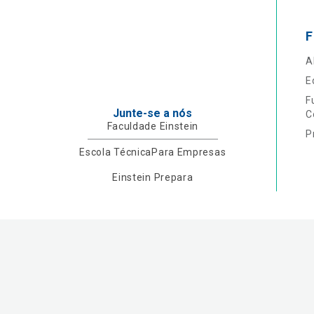
F
A
E
F
Junte-se a nós
C
Faculdade Einstein
P
Escola Técnica
Para Empresas
Einstein Prepara