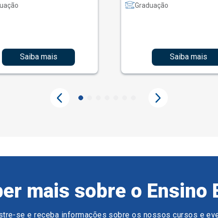
uação
Graduação
Saiba mais
Saiba mais
er mais sobre o Ensino 
tre-se e receba informações sobre os nossos cursos e ev