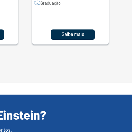
Graduação
Saiba mais
Einstein?
entos.