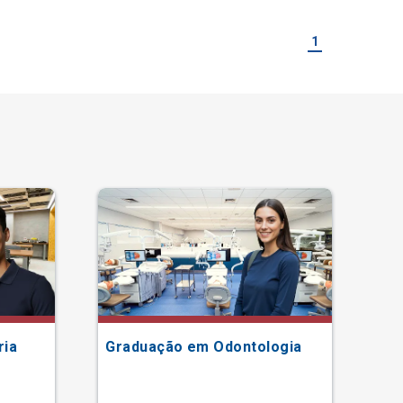
1
ria
Graduação em Odontologia
Gr