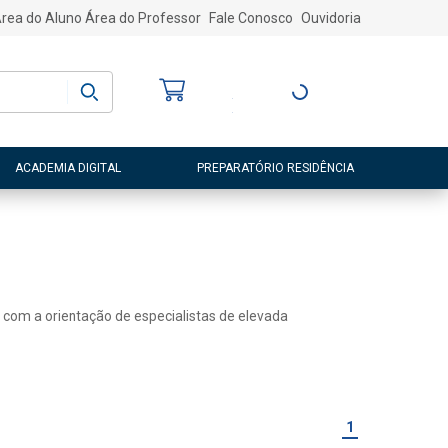
rea do Aluno
Área do Professor
Fale Conosco
Ouvidoria
Bem-vindo
(a)
Entre ou Cadastre-
se
ACADEMIA DIGITAL
PREPARATÓRIO RESIDÊNCIA
 com a orientação de especialistas de elevada
1