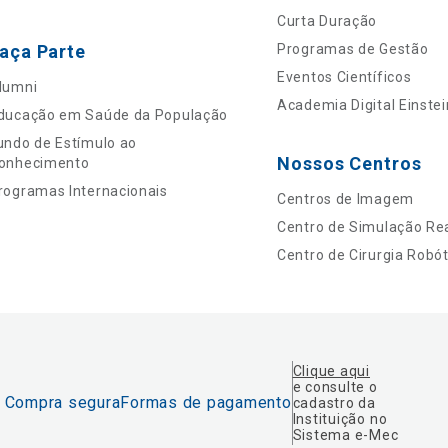
Curta Duração
aça Parte
Programas de Gestão
Eventos Científicos
lumni
Academia Digital Einstei
ducação em Saúde da População
undo de Estímulo ao
Nossos Centros
onhecimento
rogramas Internacionais
Centros de Imagem
Centro de Simulação Rea
Centro de Cirurgia Robót
Clique aqui
e consulte o
Compra segura
Formas de pagamento
cadastro da
Instituição no
Sistema e-Mec