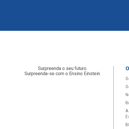
O
Surpreenda o seu futuro.
Surpreenda-se com o Ensino Einstein.
S
S
N
B
A
E
B