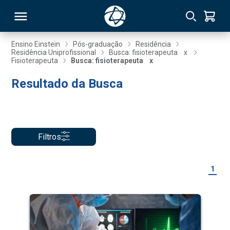
Ensino Einstein
Pós-graduação
Residência
Residência Uniprofissional
Busca: fisioterapeuta
x
Fisioterapeuta
Busca: fisioterapeuta
x
RSO
Resultado da Busca
TIVAS
S
IN
Filtros
ONAL
1
 MBA
NTRO