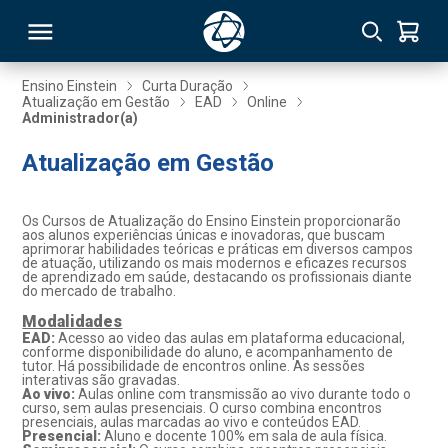
Ensino Einstein
Curta Duração
Atualização em Gestão
EAD
Online
Administrador(a)
RSO
Atualização em Gestão
TIVAS
Os Cursos de Atualização do Ensino Einstein proporcionarão
S
IN
aos alunos experiências únicas e inovadoras, que buscam
aprimorar habilidades teóricas e práticas em diversos campos
de atuação, utilizando os mais modernos e eficazes recursos
ONAL
de aprendizado em saúde, destacando os profissionais diante
do mercado de trabalho.
Modalidades
EAD:
Acesso ao video das aulas em plataforma educacional,
conforme disponibilidade do aluno, e acompanhamento de
 MBA
tutor. Há possibilidade de encontros online. As sessões
interativas são gravadas.
Ao vivo:
Aulas online com transmissão ao vivo durante todo o
curso, sem aulas presenciais. O curso combina encontros
presenciais, aulas marcadas ao vivo e conteúdos EAD.
Presencial:
Aluno e docente 100% em sala de aula física.
NTRO