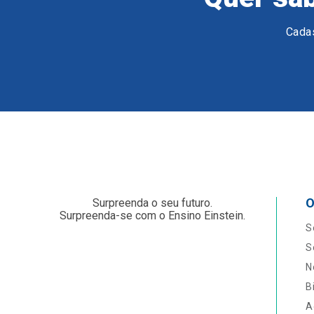
Cadas
O
Surpreenda o seu futuro.
Surpreenda-se com o Ensino Einstein.
S
S
N
B
A