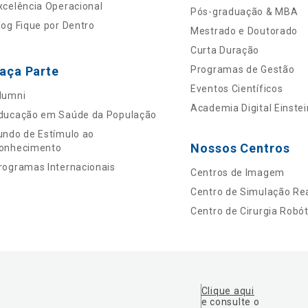
xcelência Operacional
Pós-graduação & MBA
log Fique por Dentro
Mestrado e Doutorado
Curta Duração
aça Parte
Programas de Gestão
Eventos Científicos
lumni
Academia Digital Einstei
ducação em Saúde da População
undo de Estímulo ao
Nossos Centros
onhecimento
rogramas Internacionais
Centros de Imagem
Centro de Simulação Rea
Centro de Cirurgia Robót
Clique aqui
e consulte o