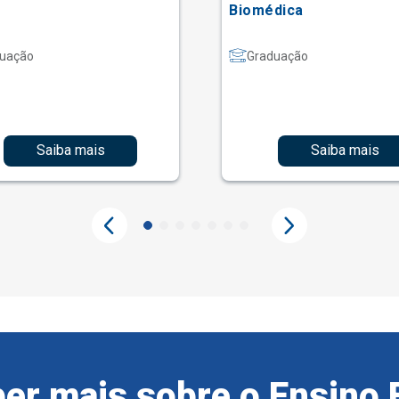
Biomédica
uação
Graduação
Saiba mais
Saiba mais
er mais sobre o Ensino 