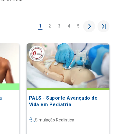
1
2
3
4
5
a
PALS - Suporte Avançado de
Vida em Pediatria
Simulação Realística