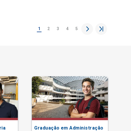
1
2
3
4
5
ria
Graduação em Administração
Gr