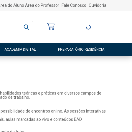
rea do Aluno
Área do Professor
Fale Conosco
Ouvidoria
Bem-vindo
(a)
Entre ou Cadastre-
se
ACADEMIA DIGITAL
PREPARATÓRIO RESIDÊNCIA
habilidades teóricas e práticas em diversos campos de
ado de trabalho.
ossibilidade de encontros online. As sessões interativas
ais, aulas marcadas ao vivo e conteúdos EAD.
nto de tutor.