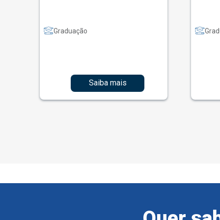
Graduação
Grad
Saiba mais
Quer sab