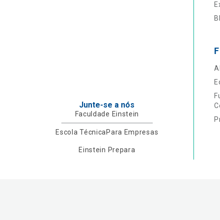
E
B
F
A
E
F
Junte-se a nós
C
Faculdade Einstein
P
Escola Técnica
Para Empresas
Einstein Prepara