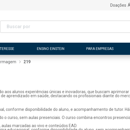
Doações
Á
NTERESSE
ENSINO EINSTEIN
PARA EMPRESAS
ermagem
219
ão aos alunos experiências únicas e inovadoras, que buscam aprimorar 
s de aprendizado em saúde, destacando os profissionais diante do merc
l, conforme disponibilidade do aluno, e acompanhamento de tutor. Há p
o o curso, sem aulas presenciais. O curso combina encontros presenci
, aulas marcadas ao vivo e conteúdos EAD.
rma educacional, conforme disponibilidade do aluno, sem acompanhame