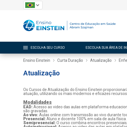
ESCOLHA SEU CURSO
ESCOLHA SUA ÁREA DE I
Ensino Einstein
Curta Duração
Atualização
Enf
Atualização
Os Cursos de Atualização do Ensino Einstein proporcionar
atuação, utilizando os mais modernos e eficazes recurso
Modalidades
EAD:
Acesso ao video das aulas em plataforma educaciona
são gravadas.
Ao vivo:
Aulas online com transmissão ao vivo durante tod
Presencial:
Aluno e docente 100% em sala de aula física.
Semipresencial:
O curso combina encontros presenciais
Autoinstrucional:
Acesso ao video das aulas em platafo