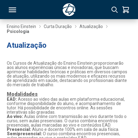
Ensino Einstein
Curta Duração
Atualização
Psicologia
RSO
Atualização
TIVAS
Os Cursos de Atualização do Ensino Einstein proporcionarão
aos alunos experiências únicas e inovadoras, que buscam
S
IN
aprimorar habilidades teóricas e práticas em diversos campos
de atuação, utilizando os mais modernos e eficazes recursos
de aprendizado em saúde, destacando os profissionais diante
ONAL
do mercado de trabalho.
Modalidades
EAD:
Acesso ao video das aulas em plataforma educacional,
conforme disponibilidade do aluno, e acompanhamento de
tutor. Há possibilidade de encontros online. As sessões
 MBA
interativas são gravadas.
Ao vivo:
Aulas online com transmissão ao vivo durante todo o
curso, sem aulas presenciais. O curso combina encontros
presenciais, aulas marcadas ao vivo e conteúdos EAD.
Presencial:
Aluno e docente 100% em sala de aula física.
Semipresencial:
O curso combina encontros presenciais,
NTRO