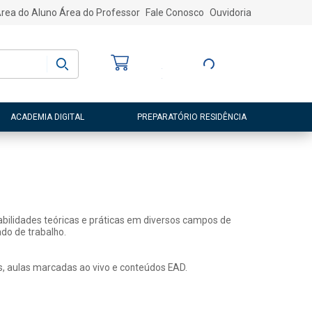
rea do Aluno
Área do Professor
Fale Conosco
Ouvidoria
Bem-vindo
(a)
Entre ou Cadastre-
se
ACADEMIA DIGITAL
PREPARATÓRIO RESIDÊNCIA
abilidades teóricas e práticas em diversos campos de
do de trabalho.
s, aulas marcadas ao vivo e conteúdos EAD.