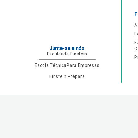
F
A
E
F
Junte-se a nós
C
Faculdade Einstein
P
Escola Técnica
Para Empresas
Einstein Prepara