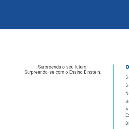
O
Surpreenda o seu futuro.
Surpreenda-se com o Ensino Einstein.
S
S
N
B
A
E
B