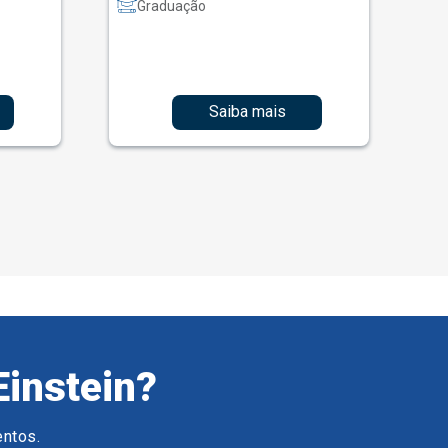
Graduação
Saiba mais
Einstein?
entos.