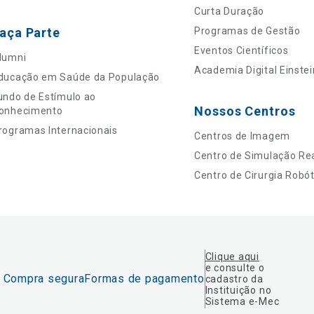
Curta Duração
aça Parte
Programas de Gestão
Eventos Científicos
lumni
Academia Digital Einstei
ducação em Saúde da População
undo de Estímulo ao
Nossos Centros
onhecimento
rogramas Internacionais
Centros de Imagem
Centro de Simulação Rea
Centro de Cirurgia Robót
Clique aqui
e consulte o
Compra segura
Formas de pagamento
cadastro da
Instituição no
Sistema e-Mec