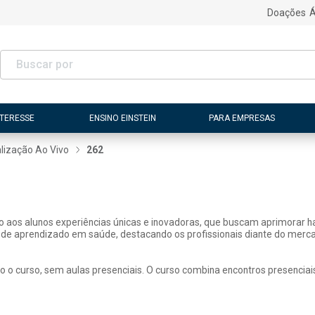
Doações
Á
NTERESSE
ENSINO EINSTEIN
PARA EMPRESAS
lização Ao Vivo
262
ão aos alunos experiências únicas e inovadoras, que buscam aprimorar h
 de aprendizado em saúde, destacando os profissionais diante do merca
o o curso, sem aulas presenciais. O curso combina encontros presenciai