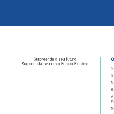
O
Surpreenda o seu futuro.
Surpreenda-se com o Ensino Einstein.
S
S
N
B
A
E
B