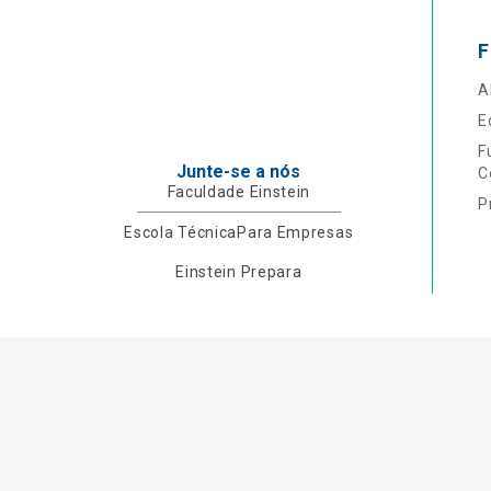
F
A
E
F
Junte-se a nós
C
Faculdade Einstein
P
Escola Técnica
Para Empresas
Einstein Prepara