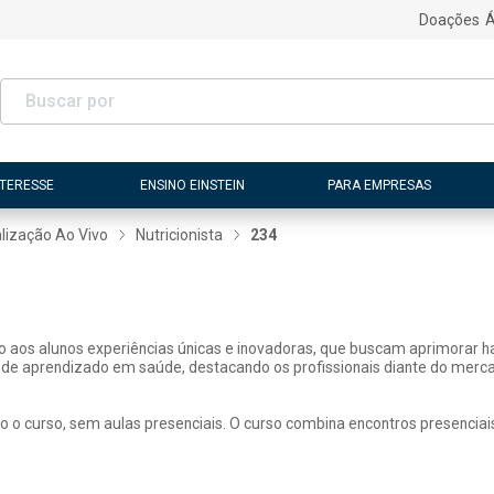
Doações
Á
NTERESSE
ENSINO EINSTEIN
PARA EMPRESAS
lização Ao Vivo
Nutricionista
234
ão aos alunos experiências únicas e inovadoras, que buscam aprimorar h
 de aprendizado em saúde, destacando os profissionais diante do merca
o o curso, sem aulas presenciais. O curso combina encontros presenciai