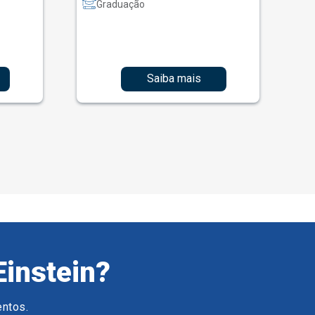
Graduação
Saiba mais
Einstein?
entos.