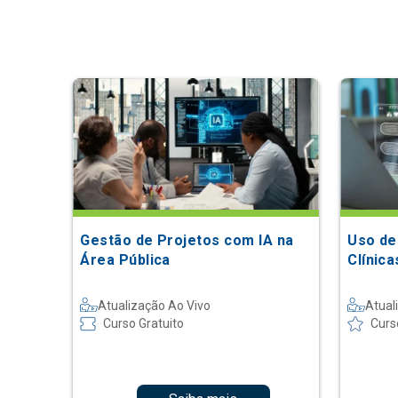
Gestão de Projetos com IA na
Uso de
Área Pública
Clínic
Atualização Ao Vivo
Atual
Curso Gratuito
Curs