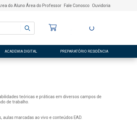
rea do Aluno
Área do Professor
Fale Conosco
Ouvidoria
Bem-vindo
(a)
Entre ou Cadastre-
se
ACADEMIA DIGITAL
PREPARATÓRIO RESIDÊNCIA
abilidades teóricas e práticas em diversos campos de
do de trabalho.
s, aulas marcadas ao vivo e conteúdos EAD.