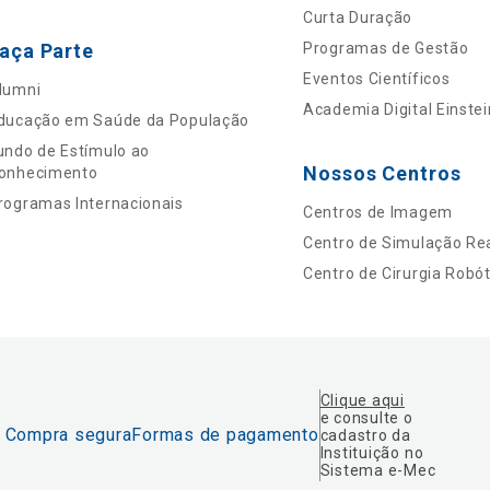
Curta Duração
aça Parte
Programas de Gestão
Eventos Científicos
lumni
Academia Digital Einstei
ducação em Saúde da População
undo de Estímulo ao
Nossos Centros
onhecimento
rogramas Internacionais
Centros de Imagem
Centro de Simulação Rea
Centro de Cirurgia Robót
Clique aqui
e consulte o
Compra segura
Formas de pagamento
cadastro da
Instituição no
Sistema e-Mec