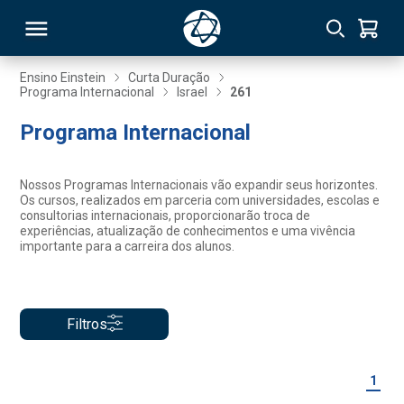
Ensino Einstein
Curta Duração
Programa Internacional
Israel
261
RSO
Programa Internacional
TIVAS
Nossos Programas Internacionais vão expandir seus horizontes.
Os cursos, realizados em parceria com universidades, escolas e
S
IN
consultorias internacionais, proporcionarão troca de
experiências, atualização de conhecimentos e uma vivência
importante para a carreira dos alunos.
ONAL
Filtros
 MBA
1
NTRO