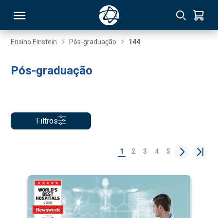
Ensino Einstein
Pós-graduação
144
RSO
Pós-graduação
TIVAS
S
IN
Filtros
ONAL
1
2
3
4
5
 MBA
NTRO