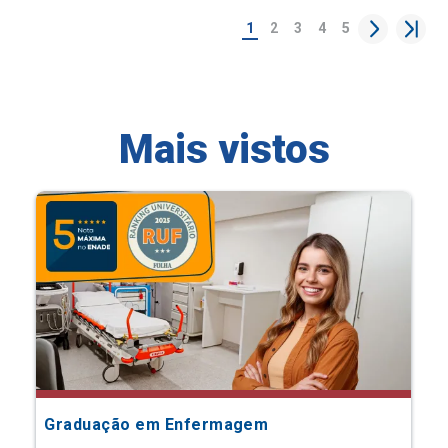
1
2
3
4
5
Mais vistos
Graduação em Enfermagem