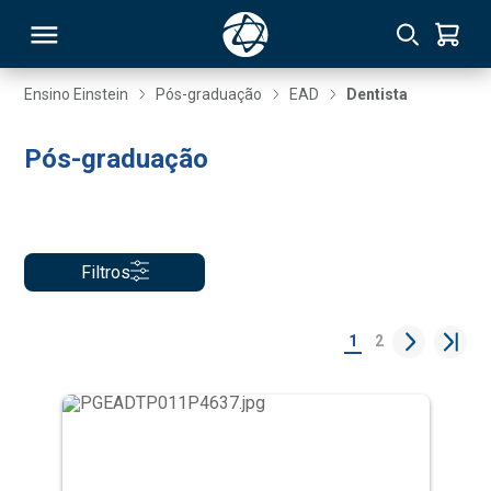
Ensino Einstein
Pós-graduação
EAD
Dentista
RSO
Pós-graduação
TIVAS
S
IN
Filtros
ONAL
1
2
 MBA
NTRO