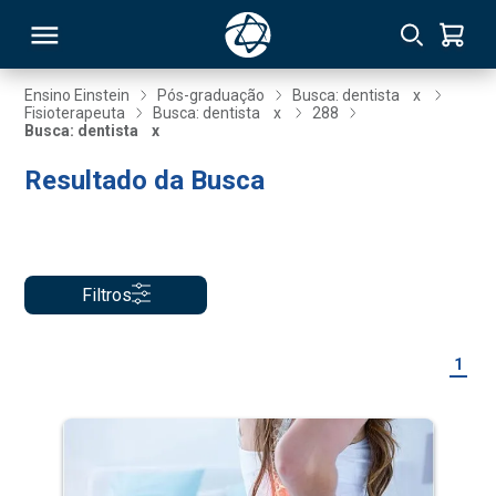
Ensino Einstein
Pós-graduação
Busca: dentista
x
Fisioterapeuta
Busca: dentista
x
288
Busca: dentista
x
RSO
Resultado da Busca
TIVAS
S
IN
Filtros
ONAL
1
 MBA
NTRO