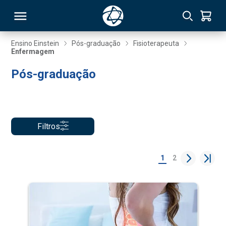
Ensino Einstein
Pós-graduação
Fisioterapeuta
Enfermagem
RSO
Pós-graduação
TIVAS
S
IN
Filtros
ONAL
1
2
 MBA
NTRO