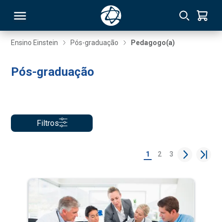
Ensino Einstein
Pós-graduação
Pedagogo(a)
RSO
Pós-graduação
TIVAS
S
IN
Filtros
ONAL
1
2
3
 MBA
NTRO