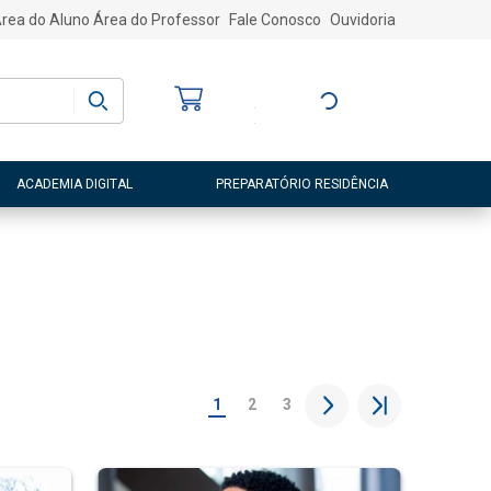
rea do Aluno
Área do Professor
Fale Conosco
Ouvidoria
Bem-vindo
(a)
Entre ou Cadastre-
se
ACADEMIA DIGITAL
PREPARATÓRIO RESIDÊNCIA
1
2
3