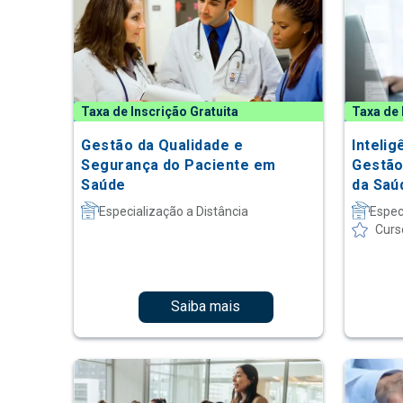
Taxa de Inscrição Gratuita
Taxa de 
Gestão da Qualidade e
Intelig
Segurança do Paciente em
Gestão
Saúde
da Saú
Especialização a Distância
Espec
Curs
Saiba mais