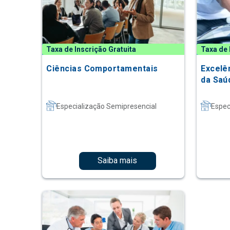
Taxa de Inscrição Gratuita
Taxa de 
Ciências Comportamentais
Excelê
da Saú
Especialização Semipresencial
Espec
Saiba mais