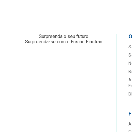
O
Surpreenda o seu futuro.
Surpreenda-se com o Ensino Einstein.
S
S
N
B
A
E
B
F
A