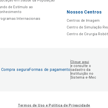
ducação em Saúde da População
undo de Estímulo ao
Nossos Centros
onhecimento
rogramas Internacionais
Centros de Imagem
Centro de Simulação Rea
Centro de Cirurgia Robót
Clique aqui
e consulte o
Compra segura
Formas de pagamento
cadastro da
Instituição no
Sistema e-Mec
Termos de Uso e Política de Privacidade