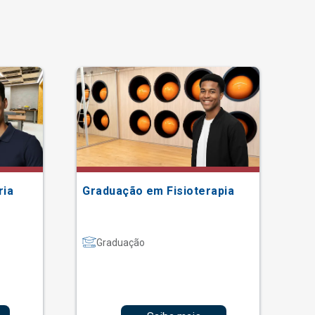
ria
Graduação em Fisioterapia
Gr
Graduação