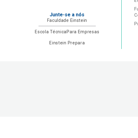
E
F
Junte-se a nós
C
Faculdade Einstein
P
Escola Técnica
Para Empresas
Einstein Prepara