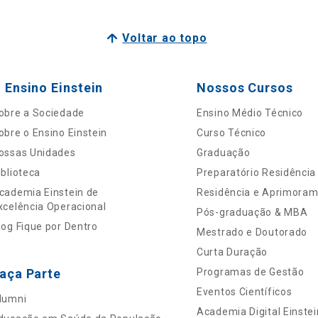
Voltar ao topo
 Ensino Einstein
Nossos Cursos
obre a Sociedade
Ensino Médio Técnico
obre o Ensino Einstein
Curso Técnico
ossas Unidades
Graduação
iblioteca
Preparatório Residência
cademia Einstein de
Residência e Aprimora
xcelência Operacional
Pós-graduação & MBA
log Fique por Dentro
Mestrado e Doutorado
Curta Duração
aça Parte
Programas de Gestão
Eventos Científicos
lumni
Academia Digital Einstei