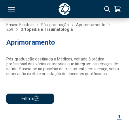
Ensino Einstein
Pós-graduação
Aprimoramento
259
Ortopedia e Traumatologia
RSO
Aprimoramento
TIVAS
Pós-graduação destinada a Médicos, voltada à prática
profissional das várias categorias que integram os serviços de
S
IN
saúde. Baseia-se no princípio do treinamento em serviço, sob a
supervisão direta e orientação de docentes qualificados.
ONAL
Filtros
 MBA
1
NTRO