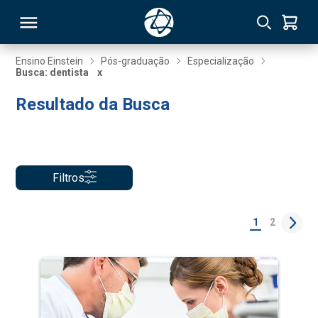
Ensino Einstein
Pós-graduação
Especialização
Busca: dentista
x
RSO
Resultado da Busca
TIVAS
S
IN
Filtros
ONAL
1
2
 MBA
NTRO