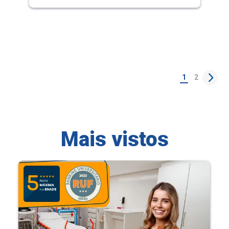
1
2
Mais vistos