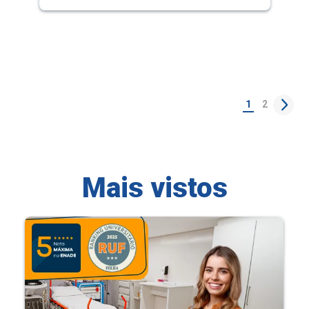
1
2
Mais vistos