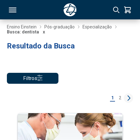
Ensino Einstein
Pós-graduação
Especialização
Busca: dentista
x
RSO
Resultado da Busca
TIVAS
S
IN
Filtros
ONAL
1
2
 MBA
NTRO