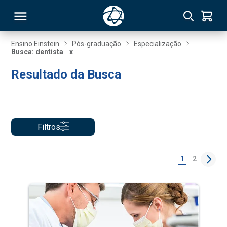
Ensino Einstein
Pós-graduação
Especialização
Busca: dentista
x
RSO
Resultado da Busca
TIVAS
S
IN
Filtros
ONAL
1
2
 MBA
NTRO