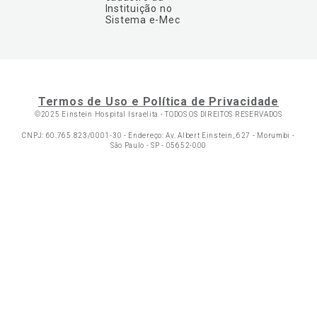
Instituição no
Sistema e-Mec
Termos de Uso e Política de Privacidade
©2025 Einstein Hospital Israelita -
TODOS OS DIREITOS RESERVADOS
CNPJ: 60.765.823/0001-30 - Endereço: Av. Albert Einstein, 627 - Morumbi -
São Paulo - SP - 05652-000
Ol
C
p
t
a
Wh
N
Fa