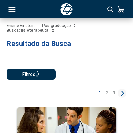
Ensino Einstein
Pós-graduação
Busca: fisioterapeuta
x
RSO
Resultado da Busca
TIVAS
S
IN
Filtros
ONAL
1
2
3
 MBA
NTRO