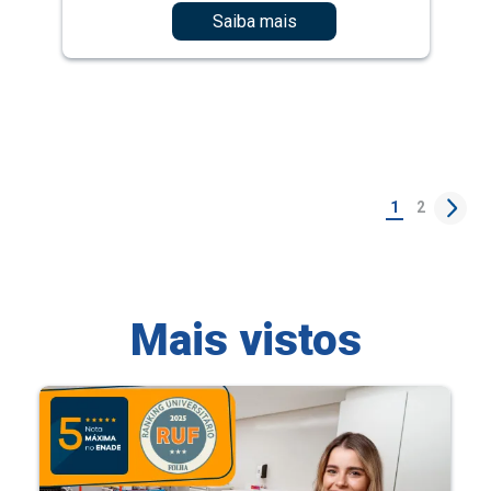
Saiba mais
1
2
Mais vistos