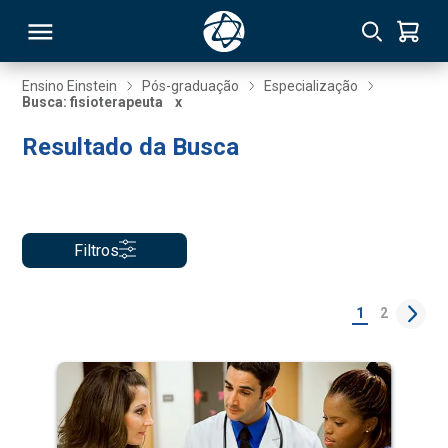
Ensino Einstein
Pós-graduação
Especialização
Busca: fisioterapeuta
x
RSO
Resultado da Busca
TIVAS
S
IN
Filtros
ONAL
1
2
 MBA
NTRO