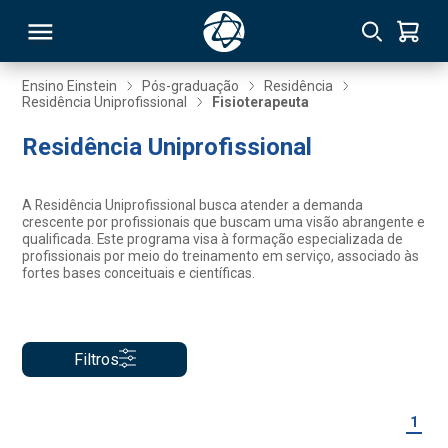
Ensino Einstein
Pós-graduação
Residência
Residência Uniprofissional
Fisioterapeuta
RSO
Residência Uniprofissional
TIVAS
A Residência Uniprofissional busca atender a demanda
crescente por profissionais que buscam uma visão abrangente e
S
IN
qualificada. Este programa visa à formação especializada de
profissionais por meio do treinamento em serviço, associado às
fortes bases conceituais e científicas.
ONAL
Filtros
 MBA
1
NTRO