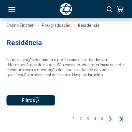
Ensino Einstein
Pós-graduação
Residência
RSO
Residência
TIVAS
Especialização destinada a profissionais graduados em
diferentes áreas da saúde. São consideradas referência no setor
S
IN
e contam com a orientação de especialistas de elevada
qualificação profissional do Einstein Hospital Israelita.
ONAL
Filtros
 MBA
1
2
3
4
5
NTRO