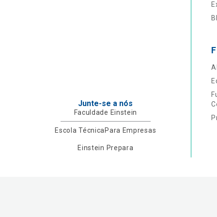
E
B
F
A
E
F
Junte-se a nós
C
Faculdade Einstein
P
Escola Técnica
Para Empresas
Einstein Prepara