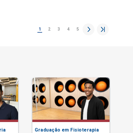
1
2
3
4
5
ria
Graduação em Fisioterapia
Gr