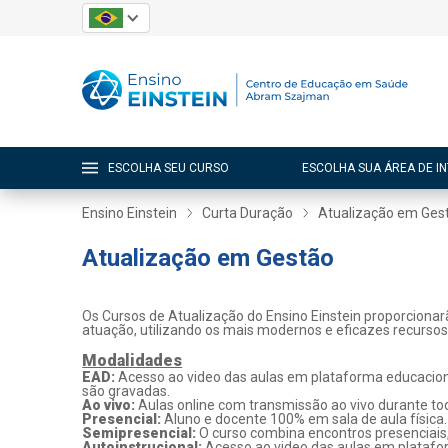
ESCOLHA SEU CURSO
ESCOLHA SUA ÁREA DE I
Ensino Einstein
Curta Duração
Atualização em Ges
Atualização em Gestão
Os Cursos de Atualização do Ensino Einstein proporcionar
atuação, utilizando os mais modernos e eficazes recurso
Modalidades
EAD:
Acesso ao video das aulas em plataforma educaciona
são gravadas.
Ao vivo:
Aulas online com transmissão ao vivo durante tod
Presencial:
Aluno e docente 100% em sala de aula física.
Semipresencial:
O curso combina encontros presenciais
Autoinstrucional:
Acesso ao video das aulas em platafo