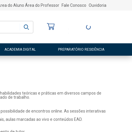
rea do Aluno
Área do Professor
Fale Conosco
Ouvidoria
Bem-vindo
(a)
Entre ou Cadastre-
se
ACADEMIA DIGITAL
PREPARATÓRIO RESIDÊNCIA
habilidades teóricas e práticas em diversos campos de
ado de trabalho.
ossibilidade de encontros online. As sessões interativas
ais, aulas marcadas ao vivo e conteúdos EAD.
nto de tutor.