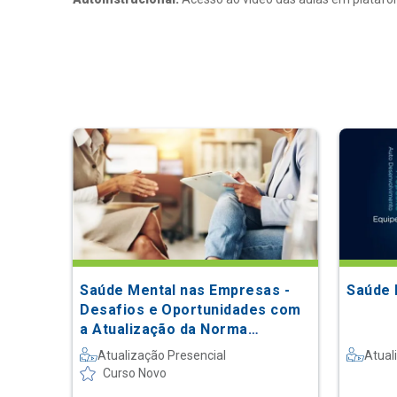
Saúde Mental nas Empresas -
Saúde 
Desafios e Oportunidades com
a Atualização da Norma
Regulamentadora 1: da Teoria à
Atualização Presencial
Atual
Prática
Curso Novo