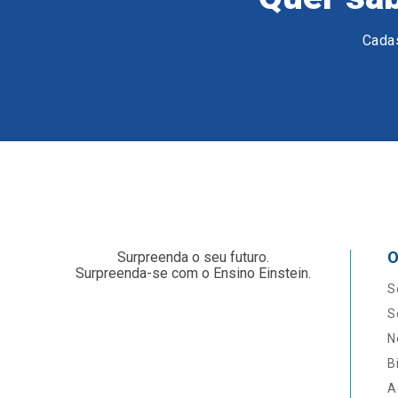
Cadas
O
Surpreenda o seu futuro.
Surpreenda-se com o Ensino Einstein.
S
S
N
B
A