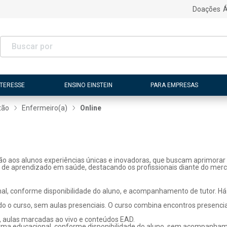
Doações
Á
NTERESSE
ENSINO EINSTEIN
PARA EMPRESAS
tão
Enfermeiro(a)
Online
ão aos alunos experiências únicas e inovadoras, que buscam aprimorar 
s de aprendizado em saúde, destacando os profissionais diante do merc
l, conforme disponibilidade do aluno, e acompanhamento de tutor. Há p
o o curso, sem aulas presenciais. O curso combina encontros presenci
, aulas marcadas ao vivo e conteúdos EAD.
rma educacional, conforme disponibilidade do aluno, sem acompanhame