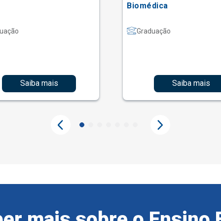
Biomédica
uação
Graduação
Saiba mais
Saiba mais
er mais sobre o Ensino 