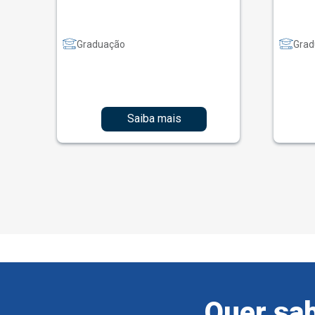
Graduação
Grad
Saiba mais
Quer sab