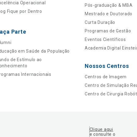
xcelência Operacional
Pós-graduação & MBA
log Fique por Dentro
Mestrado e Doutorado
Curta Duração
aça Parte
Programas de Gestão
Eventos Científicos
lumni
Academia Digital Einstei
ducação em Saúde da População
undo de Estímulo ao
Nossos Centros
onhecimento
rogramas Internacionais
Centros de Imagem
Centro de Simulação Rea
Centro de Cirurgia Robót
Clique aqui
e consulte o