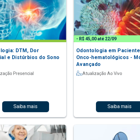
- R$ 45,00 até 22/09
: DTM, Dor
Odontologia em Pacient
ial e Distúrbios do Sono
Onco-hematológicos - M
Avançado
ização Presencial
Atualização Ao Vivo
Saiba mais
Saiba mais