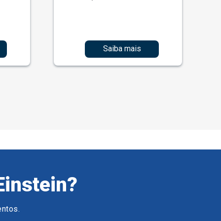
Saiba mais
Einstein?
entos.