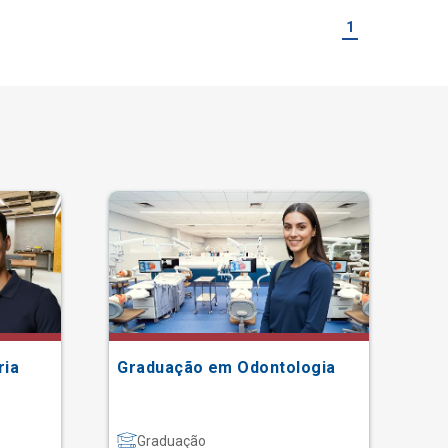
1
ria
Graduação em Odontologia
Gr
Graduação