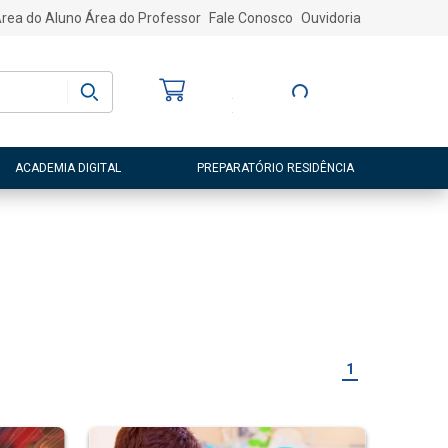
rea do Aluno
Área do Professor
Fale Conosco
Ouvidoria
Bem-vindo
(a)
Entre ou Cadastre-
se
ACADEMIA DIGITAL
PREPARATÓRIO RESIDÊNCIA
1