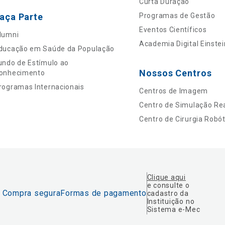
Curta Duração
aça Parte
Programas de Gestão
Eventos Científicos
lumni
Academia Digital Einstei
ducação em Saúde da População
undo de Estímulo ao
Nossos Centros
onhecimento
rogramas Internacionais
Centros de Imagem
Centro de Simulação Rea
Centro de Cirurgia Robót
Clique aqui
e consulte o
Compra segura
Formas de pagamento
cadastro da
Instituição no
Sistema e-Mec