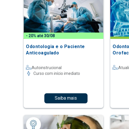
- 20% até 30/08
Odontologia e o Paciente
Odontologia
Anticoagulado
Orofac
Autoinstrucional
Atual
Curso com início imediato
Saiba mais