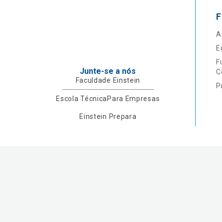
F
A
E
F
Junte-se a nós
C
Faculdade Einstein
P
Escola Técnica
Para Empresas
Einstein Prepara