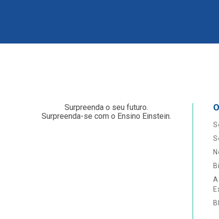
O
Surpreenda o seu futuro.
Surpreenda-se com o Ensino Einstein.
S
S
N
B
A
E
B