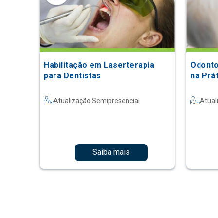
Habilitação em Laserterapia
Odonto
para Dentistas
na Prá
Atualização Semipresencial
Atual
Saiba mais