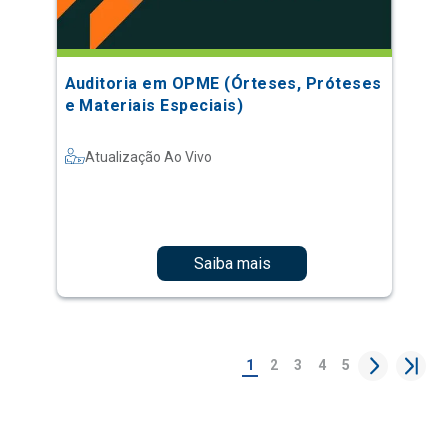
Auditoria em OPME (Órteses, Próteses
e Materiais Especiais)
Atualização Ao Vivo
Saiba mais
1
2
3
4
5