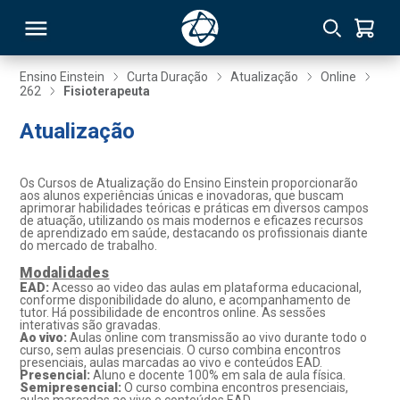
Ensino Einstein
Curta Duração
Atualização
Online
262
Fisioterapeuta
RSO
Atualização
TIVAS
Os Cursos de Atualização do Ensino Einstein proporcionarão
aos alunos experiências únicas e inovadoras, que buscam
S
IN
aprimorar habilidades teóricas e práticas em diversos campos
de atuação, utilizando os mais modernos e eficazes recursos
de aprendizado em saúde, destacando os profissionais diante
ONAL
do mercado de trabalho.
Modalidades
EAD:
Acesso ao video das aulas em plataforma educacional,
conforme disponibilidade do aluno, e acompanhamento de
tutor. Há possibilidade de encontros online. As sessões
 MBA
interativas são gravadas.
Ao vivo:
Aulas online com transmissão ao vivo durante todo o
curso, sem aulas presenciais. O curso combina encontros
presenciais, aulas marcadas ao vivo e conteúdos EAD.
Presencial:
Aluno e docente 100% em sala de aula física.
Semipresencial:
O curso combina encontros presenciais,
NTRO