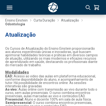
Ensino Einstein
Curta Duração
Atualização
Odontologia
RSO
Atualização
TIVAS
Os Cursos de Atualização do Ensino Einstein proporcionarão
aos alunos experiências únicas e inovadoras, que buscam
S
IN
aprimorar habilidades teóricas e práticas em diversos campos
de atuação, utilizando os mais modernos e eficazes recursos
de aprendizado em saúde, destacando os profissionais diante
ONAL
do mercado de trabalho.
Modalidades
EAD:
Acesso ao video das aulas em plataforma educacional,
conforme disponibilidade do aluno, e acompanhamento de
tutor. Há possibilidade de encontros online. As sessões
 MBA
interativas são gravadas.
Ao vivo:
Aulas online com transmissão ao vivo durante todo o
curso, sem aulas presenciais. O curso combina encontros
presenciais, aulas marcadas ao vivo e conteúdos EAD.
Presencial:
Aluno e docente 100% em sala de aula física.
Semipresencial:
O curso combina encontros presenciais,
NTRO