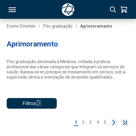
Ensino Einstein
Pós-graduação
Aprimoramento
RSO
Aprimoramento
TIVAS
Pós-graduação destinada a Médicos, voltada à prática
profissional das várias categorias que integram os serviços de
S
IN
saúde. Baseia-se no princípio do treinamento em serviço, sob a
supervisão direta e orientação de docentes qualificados.
ONAL
Filtros
 MBA
1
2
3
4
5
NTRO