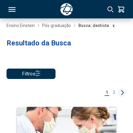
Ensino Einstein
Pós-graduação
Busca: dentista
x
RSO
Resultado da Busca
TIVAS
S
IN
Filtros
ONAL
1
2
 MBA
NTRO