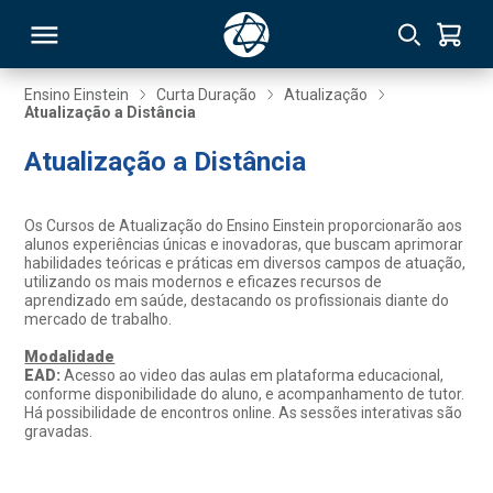
Ensino Einstein
Curta Duração
Atualização
Atualização a Distância
RSO
Atualização a Distância
TIVAS
Os Cursos de Atualização do Ensino Einstein proporcionarão aos
alunos experiências únicas e inovadoras, que buscam aprimorar
S
IN
habilidades teóricas e práticas em diversos campos de atuação,
utilizando os mais modernos e eficazes recursos de
aprendizado em saúde, destacando os profissionais diante do
ONAL
mercado de trabalho.
Modalidade
EAD:
Acesso ao video das aulas em plataforma educacional,
conforme disponibilidade do aluno, e acompanhamento de tutor.
 MBA
Há possibilidade de encontros online. As sessões interativas são
gravadas.
NTRO