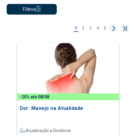
Filtros
1
2
3
4
5
-20% até 08/08
Dor: Manejo na Atualidade
Atualização a Distância