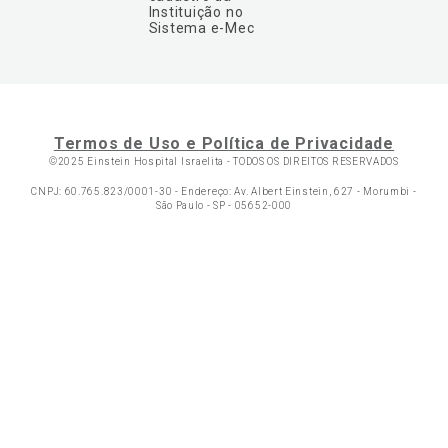
Instituição no
Sistema e-Mec
Termos de Uso e Política de Privacidade
©2025 Einstein Hospital Israelita -
TODOS OS DIREITOS RESERVADOS
CNPJ: 60.765.823/0001-30 - Endereço: Av. Albert Einstein, 627 - Morumbi -
São Paulo - SP - 05652-000
Ol
C
p
t
a
Wh
N
Fa