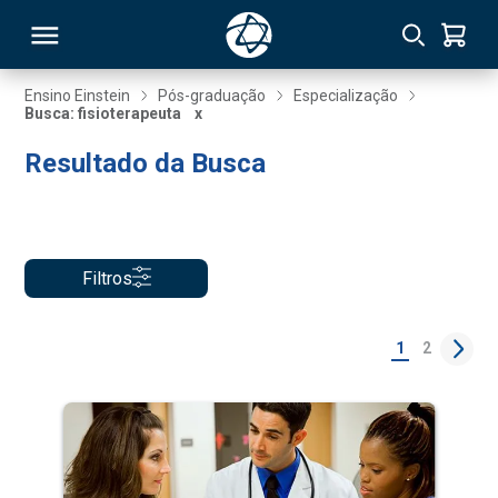
Ensino Einstein
Pós-graduação
Especialização
Busca: fisioterapeuta
x
RSO
Resultado da Busca
TIVAS
S
IN
Filtros
ONAL
1
2
 MBA
NTRO